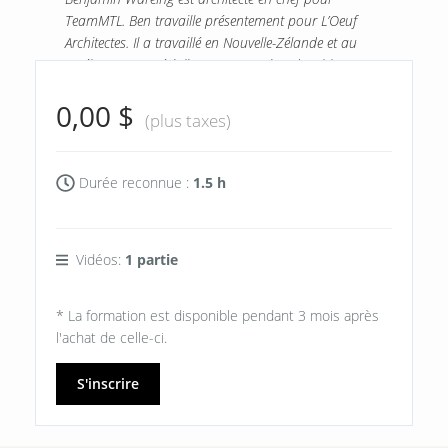
TeamMTL. Ben travaille présentement pour L’Oeuf
Architectes. Il a travaillé en Nouvelle-Zélande et au
Québec, et se spécialise en conception durable.
0,00 $
(plus taxes)
Durée reconnue :
1.5 h
Vidéos:
1 partie
* La formation est disponible pendant 3 mois après
l'achat de celle-ci.
S'inscrire